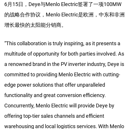
6月15日，Deye与Menlo Electric签署了一项100MW
的战略合作协议，Menlo Electric是欧洲，中东和非洲
增长最快的太阳能分销商。
“This collaboration is truly inspiring, as it presents a
multitude of opportunity for both parties involved. As
a renowned brand in the PV inverter industry, Deye is
committed to providing Menlo Electric with cutting-
edge power solutions that offer unparalleled
functionality and great conversion efficiency.
Concurrently, Menlo Electric will provide Deye by
offering top-tier sales channels and efficient
warehousing and local logistics services. With Menlo