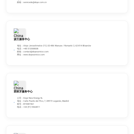
邮箱：
servicede@deye.com.cn
波兰服务中心
地址：Aleje Jerozolimskie 212, 02-486 Warsaw / Romanki 2, 62-814 Blizanów
电话：+48 512008008
邮箱：
contact@deyeservice.com
网址：www.deyeservice.com
西班牙服务中心
公司：Deye New Energy SL
地址：Calle Puerto del Pico, 7, 28919 Leganés, Madrid
税号：B19487461
电话：+34 (91) 9464811