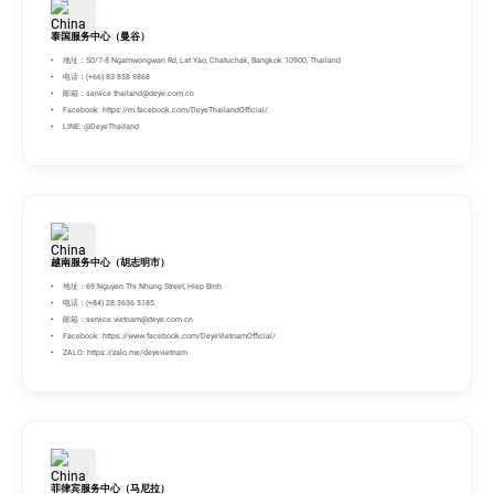
泰国服务中心（曼谷）
地址：50/7-8 Ngamwongwan Rd, Lat Yao, Chatuchak, Bangkok 10900, Thailand
电话：(+66) 83 858 9868
邮箱：
service.thailand@deye.com.cn
Facebook: https://m.facebook.com/DeyeThailandOfficial/
LINE: @DeyeThailand
越南服务中心（胡志明市）
地址：69 Nguyen Thi Nhung Street, Hiep Binh
电话：(+84) 28 3636 5185
邮箱：
service.vietnam@deye.com.cn
Facebook: https://www.facebook.com/DeyeVietnamOfficial/
ZALO: https://zalo.me/deyevietnam
菲律宾服务中心（马尼拉）