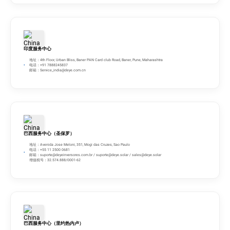
印度服务中心
地址：4th Floor, Urban Bliss, Baner PAN Card club Road, Baner, Pune, Maharashtra
电话：+91 7888245837
邮箱：
Service_india@deye.com.cn
巴西服务中心（圣保罗）
地址：Avenida Jose Meloni, 351, Mogi das Cruzes, Sao Paulo
电话：+55 11 2500 0681
邮箱：
suporte@deyeinversores.com.br
/
suporte@deye.solar
/
sales@deye.solar
增值税号：32.574.888/0001-62
巴西服务中心（里约热内卢）