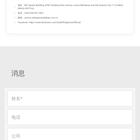
地址：MC Square Building, #735 Tandang Sora Avenue, corner Mindanao Ave Ext, Quezon City, 1116 Metro
Manila 6th Floor
电话：(+63) 920 927 2827
邮箱：
service.philippines@deye.com.cn
Facebook: https://www.facebook.com/DeyePhilippinesOfficial/
消息