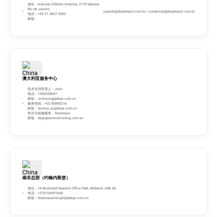
地址：Avenida Gilberto Antunes, 2170 Itaboraí
Rio de Janeiro
suporte@deyebrasil.com.br
/
comercial@deyebrasil.com.br
电话：+55 21 3827 5503
邮箱：
澳大利亚服务中心
技术支持联系人：Josh
电话：1300028697
邮箱：
Joshsong@deye.com.cn
服务热线：+02 80890216
邮箱：
Service_au@deye.com.cn
售后与保修服务：Solarwyse
邮箱：
deye@servicehosting.com.au
南非总部（约翰内斯堡）
地址：14 Boulevard Kyalami Office Park, Midrand, JHB, SA
电话：+270104991668
邮箱：
deyersaservicejhb@deye.com.cn