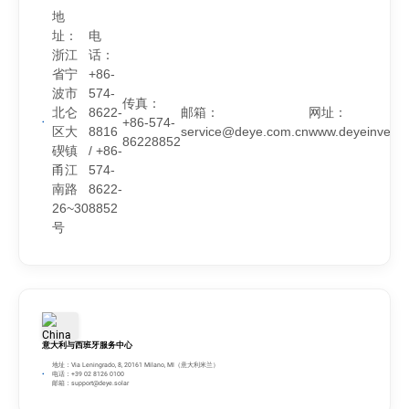
地
址：
电
浙江
话：
省宁
+86-
波市
574-
传真：
北仑
8622-
邮箱：
网址：
+86-574-
区大
8816
service@deye.com.cn
www.deyeinverte
86228852
碶镇
/ +86-
甬江
574-
南路
8622-
26~30
8852
号
意大利与西班牙服务中心
地址：Via Leningrado, 8, 20161 Milano, MI（意大利米兰）
电话：+39 02 8126 0100
邮箱：
support@deye.solar