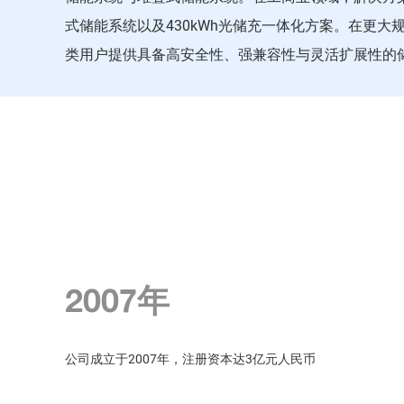
式储能系统以及430kWh光储充一体化方案。在更
类用户提供具备高安全性、强兼容性与灵活扩展性的
2017年
宁波德业推出首代混合逆变器，凭借V/f下垂控制技术、
电池DC/DC拓扑等独特功能引发市场广泛关注。