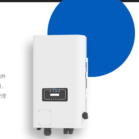
额外
断。
管理