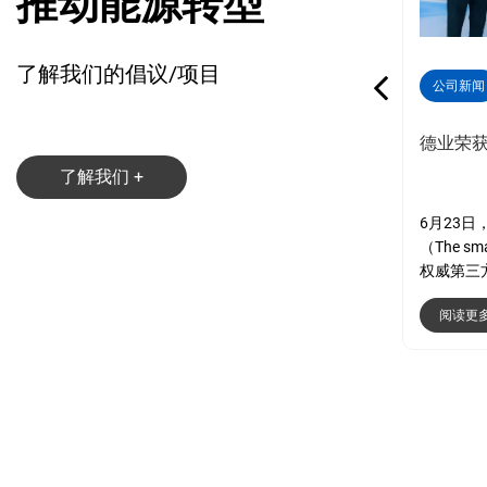
推动能源转型
了解我们的倡议/项目
1
公司新闻
2025-10-08
公司新闻
中国日报刊文聚焦德业与中建材南非
德业荣获
合作实践：为能源转型贡献中国力量
了解我们 +
阅读更多 +
6月23
（The s
权威第三方
阅读更多