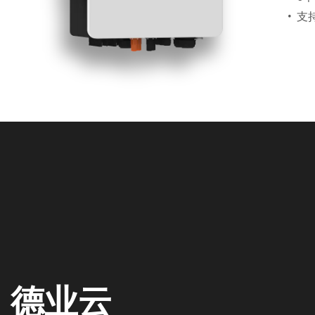
•
支
德业云