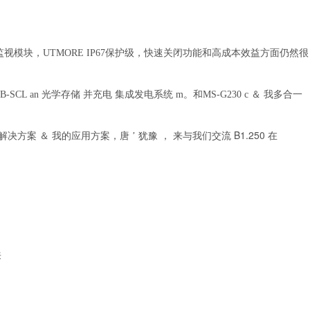
监视模块，UTMORE IP67保护级，快速关闭功能和高成本效益方面仍然很
光学存储
集成发电系统
-SCL an
并充电
m。和MS-G230 c
＆
我多合一
B1.250
能解决方案
＆
我的应用方案，唐
’
犹豫
，
来与我们交流
在
来