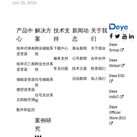
Jun 26, 2026
产品中
解决方
技术支
新闻动
关于我
心
案
持
态
们
Deye
组串式单相
商业储能系
下载中心
展会新闻
关于德业
Group
逆变器
统
服务支持
公司新闻
合作伙伴
Deye
组串式三相
商业光伏系
Global
常见问题
技术主题
联系我们
逆变器
统
Deye ESS
活动新闻
加入我们
储能逆变器
住宅储能系
统
微型逆变器
Deye
住宅光伏系
HAVC
太阳能空调
统
Deye
配件和监控
Official
Store (EU)
案例研
究