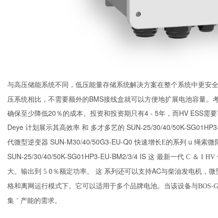
与高压储能系统不同，低压能量存储系统解决方案在整个系统中更安
压系统相比，不需要额外的BMS接线盒就可以方便地扩展电池容量。考
确保至少降低20％的成本。投资和投资期只有4 - 5年，而HV ESS需要7 
Deye
和
SUN-25/30/40/50K-SG01HP
计划展示其高效率
多才多艺的
SUN-M30/40/50G3-EU-Q0
u
代微型逆变器
快速增长E的系列
绳索微
SUN-25/30/40/50K-SG01HP3-EU-BM2/3/4 IS
最新一代
这
C
＆
I
HV
大。输出到
0％额定功率。
系列还可以支持AC与柴油发电机，
5
这
格和离网运行模式下。它可以适用于多个品牌电池。当该设备与BOS-
集
’
产能的需求。