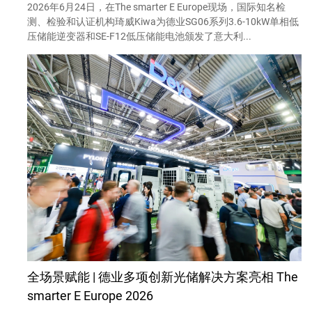
2026年6月24日，在The smarter E Europe现场，国际知名检
测、检验和认证机构琦威Kiwa为德业SG06系列3.6-10kW单相低
压储能逆变器和SE-F12低压储能电池颁发了意大利...
全场景赋能 | 德业多项创新光储解决方案亮相 The
smarter E Europe 2026