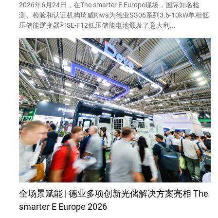
2026年6月24日，在The smarter E Europe现场，国际知名检
测、检验和认证机构琦威Kiwa为德业SG06系列3.6-10kW单相低
压储能逆变器和SE-F12低压储能电池颁发了意大利...
全场景赋能 | 德业多项创新光储解决方案亮相 The
smarter E Europe 2026