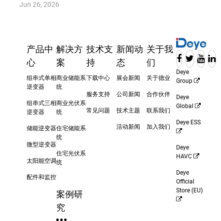
Jun 26, 2026
产品中
解决方
技术支
新闻动
关于我
心
案
持
态
们
Deye
组串式单相
商业储能系
下载中心
展会新闻
关于德业
Group
逆变器
统
服务支持
公司新闻
合作伙伴
Deye
组串式三相
商业光伏系
Global
常见问题
技术主题
联系我们
逆变器
统
Deye ESS
活动新闻
加入我们
储能逆变器
住宅储能系
统
微型逆变器
Deye
住宅光伏系
HAVC
太阳能空调
统
Deye
配件和监控
Official
Store (EU)
案例研
究